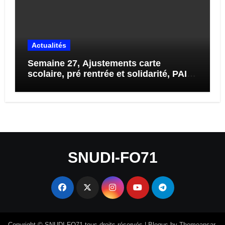
Actualités
Semaine 27, Ajustements carte
scolaire, pré rentrée et solidarité, PAI,
Visite médicale, Enquête sur École
71…
SNUDI-FO71
Copyright © SNUDI-FO71 tous droits réservés
|
Blogus
by
Themeansar
.