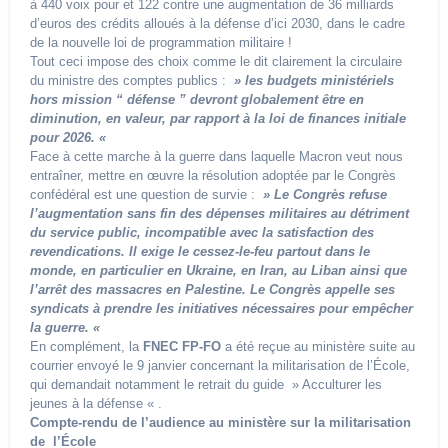
à 440 voix pour et 122 contre une augmentation de 36 milliards
d’euros des crédits alloués à la défense d’ici 2030, dans le cadre
de la nouvelle loi de programmation militaire !
Tout ceci impose des choix comme le dit clairement la circulaire
du ministre des comptes publics :
» les budgets ministériels
hors mission “ défense ” devront globalement être en
diminution, en valeur, par rapport à la loi de finances initiale
pour 2026. «
Face à cette marche à la guerre dans laquelle Macron veut nous
entraîner, mettre en œuvre la résolution adoptée par le Congrès
confédéral est une question de survie :
» Le Congrès refuse
l’augmentation sans fin des dépenses militaires au détriment
du service public, incompatible avec la satisfaction des
revendications. Il exige le cessez-le-feu partout dans le
monde, en particulier en Ukraine, en Iran, au Liban ainsi que
l’arrêt des massacres en Palestine. Le Congrès appelle ses
syndicats à prendre les initiatives nécessaires pour empêcher
la guerre. «
En complément, la
FNEC FP-FO
a été reçue au ministère suite au
courrier envoyé le 9 janvier concernant la militarisation de l’École,
qui demandait notamment le retrait du guide » Acculturer les
jeunes à la défense « .
Compte-rendu de l’audience au ministère sur la militarisation
de l’École