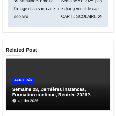
Semaine 50: droit à
Semaine 51: 2025, pas
de
l’image et au son, carte
de changement de cap –
l’article
scolaire
CARTE SCOLAIRE
Related Post
Actualités
Semaine 28, Dernières instances,
Formation continue, Rentrée 2026?,
STAGES…
4 juillet 2026