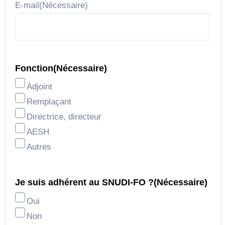
E-mail
(Nécessaire)
Fonction
(Nécessaire)
Adjoint
Remplaçant
Directrice, directeur
AESH
Autres
Je suis adhérent au SNUDI-FO ?
(Nécessaire)
Oui
Non