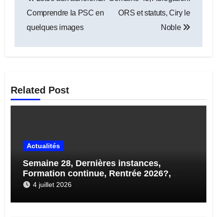
de
Comprendre la PSC en
ORS et statuts, Ciry le
l’article
quelques images
Noble
Related Post
Actualités
Semaine 28, Dernières instances,
Formation continue, Rentrée 2026?,
STAGES…
4 juillet 2026