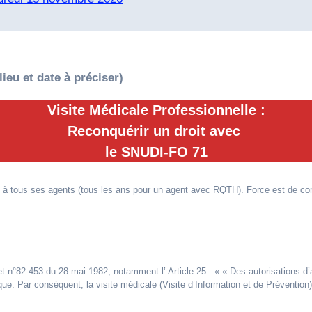
lieu et date à préciser)
Visite Médicale Professionnelle :
Reconquérir un droit avec
le SNUDI-FO 71
s à tous ses agents (tous les ans pour un agent avec RQTH). Force est de cons
ret n°82-453 du 28 mai 1982, notamment l’ Article 25 : « « Des autorisations 
ue. Par conséquent, la visite médicale (Visite d’Information et de Prévention)