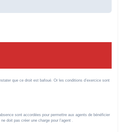
tater que ce droit est bafoué. Or les conditions d’exercice sont
d’absence sont accordées pour permettre aux agents de bénéficier
 ne doit pas créer une charge pour l’agent .