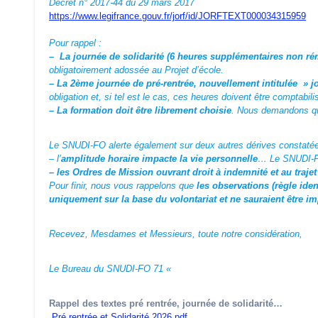
Décret n° 2017-44 du 29 mars 2017
https://www.legifrance.gouv.fr/jorf/id/JORFTEXT000034315959
Pour rappel :
– La journée de solidarité (6 heures supplémentaires non r
obligatoirement adossée au Projet d’école.
– La 2ème journée de pré-rentrée, nouvellement intitulée » j
obligation et, si tel est le cas, ces heures doivent être comptab
– La formation doit être librement choisie
. Nous demandons que 
Le SNUDI-FO alerte également sur deux autres dérives constatée
– l’
amplitude horaire impacte la vie personnelle
… Le SNUDI-FO 
– les Ordres de Mission ouvrant droit à indemnité et au traje
Pour finir, nous vous rappelons que
les observations (règle ide
uniquement sur la base du volontariat et ne sauraient être 
Recevez, Mesdames et Messieurs, toute notre considération,
Le Bureau du SNUDI-FO 71 «
Rappel des textes pré rentrée, journée de solidarité…
Pré rentrée et Solidarité 2026.pdf